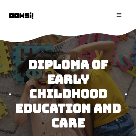
Saltar
al
MENÚ
contenido
Diploma of
Early
Childhood
Education and
Care